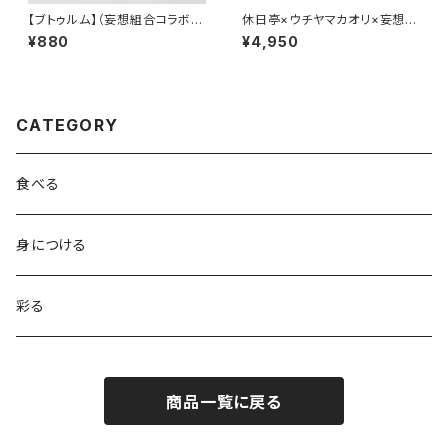
【ブトゥルム】（妄想組合コラボv
休日亭×ウチヤマカオリ×妄想組
r.）ラバーキーホルダー
合 L/SL Tシャツ(WHITE)
¥880
¥4,950
CATEGORY
食べる
身につける
彩る
商品一覧に戻る