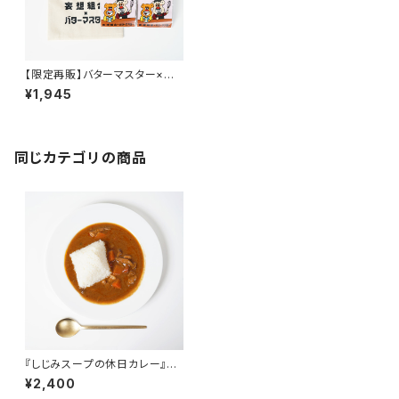
【限定再販】バターマスター×妄
想組合 フィナンシェ
¥1,945
同じカテゴリの商品
『しじみスープの休日カレー』2
個セット
¥2,400