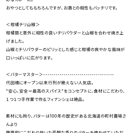
おやつとしてももちろんですが、お酒との相性もバッチリです。
＜柑橘チリ山椒＞
柑橘類と意外に相性の良いチリパウダーと山椒を合わせ焼き上
げました。
山椒とチリパウダーのピリッとした感じと柑橘の爽やかな風味が
口いっぱいに広がります。
＜バターマスター＞-----------------------------------
代田橋にオープン以来行列が絶えない人気店。
"安心、安全＝最高のスパイス"をコンセプトに、食材にこだわり、
１つ１つ手作業で作るフィナンシェは絶品。
素材にも拘り、バターは100年の歴史がある北海道の町村農場さ
んより
徹底的にこだわり抜いた芳醇な香りのバターを使わせていただ