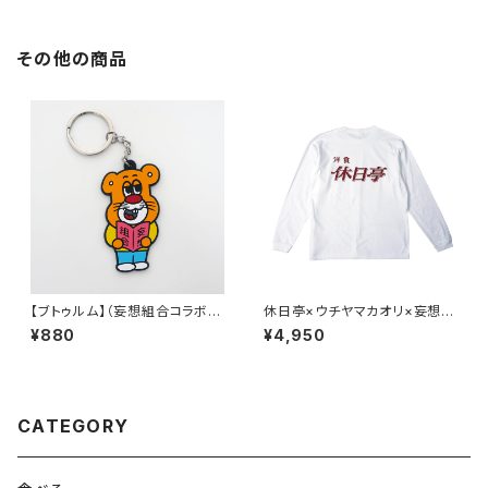
その他の商品
【ブトゥルム】（妄想組合コラボv
休日亭×ウチヤマカオリ×妄想組
r.）ラバーキーホルダー
合 L/SL Tシャツ(WHITE)
¥880
¥4,950
CATEGORY