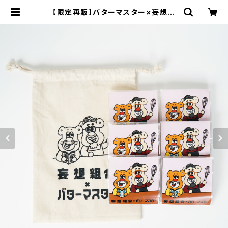
【限定再販】バターマスター×妄想組
合 フィナンシェ | mousou